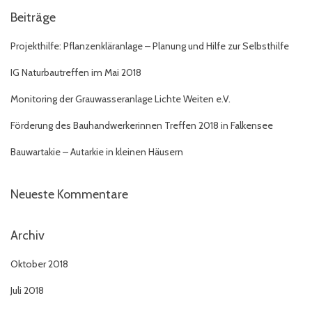
e
Beiträge
n
n
Projekthilfe: Pflanzenkläranlage – Planung und Hilfe zur Selbsthilfe
a
c
IG Naturbautreffen im Mai 2018
h
:
Monitoring der Grauwasseranlage Lichte Weiten e.V.
Förderung des Bauhandwerkerinnen Treffen 2018 in Falkensee
Bauwartakie – Autarkie in kleinen Häusern
Neueste Kommentare
Archiv
Oktober 2018
Juli 2018