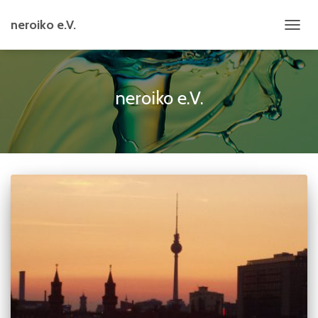
neroiko e.V.
NAVIG
UMSC
neroiko e.V.